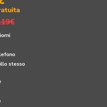
€
ratuita
119€
iorni
elefono
ullo stesso
e
à