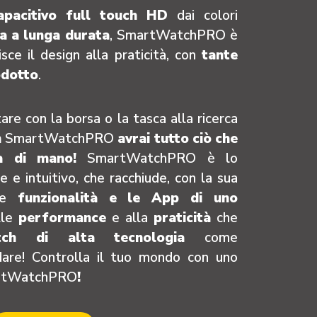
pacitivo full touch HD
dai colori
ia a lunga durata
, SmartWatchPRO è
ce il design alla praticità, con
tante
odotto
.
are con la borsa o la tasca alla ricerca
n
SmartWatchPRO
avrai tutto ciò che
a di mano!
SmartWatchPRO è lo
e intuitivo, che racchiude, con la sua
 le
funzionalità e le App di uno
lle
performance
e alla
praticità
che
tch di alta tecnologia
come
e! Controlla il tuo mondo con uno
rtWatchPRO
!