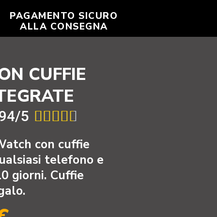
PAGAMENTO SICURO
ALLA CONSEGNA
N CUFFIE
TEGRATE
.94/5





atch con cuffie
alsiasi telefono e
0 giorni. Cuffie
galo.