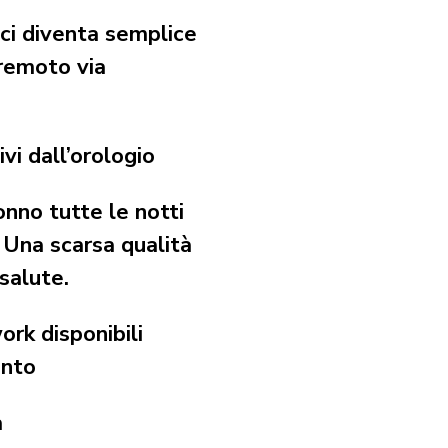
ici diventa semplice
 remoto via
ivi dall’orologio
onno tutte le notti
. Una scarsa qualità
 salute.
ork disponibili
ento
à