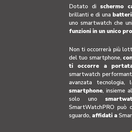
Dotato di
schermo ca
brillanti e di una
batter
uno smartwatch che unis
funzioni in un unico pr
Non ti occorrerà più lott
del tuo smartphone,
co
ti occorre a portat
smartwatch performante 
avanzata tecnologia,
smartphone
, insieme a
solo uno
smartwa
SmartWatchPRO può dar
sguardo,
affidati a
Sma