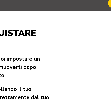
UISTARE
i impostare un
 muoverti dopo
to.
llando il tuo
irettamente dal tuo